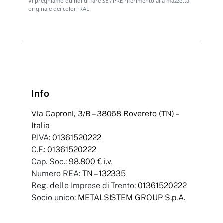
Vi preghiamo quindi di fare SEMPRE riferimento alla mazzetta
originale dei colori RAL.
Info
Via Caproni, 3/B – 38068 Rovereto (TN) –
Italia
P.IVA:
01361520222
C.F.:
01361520222
Cap. Soc.:
98.800 € i.v.
Numero REA:
TN – 132335
Reg. delle Imprese di Trento:
01361520222
Socio unico:
METALSISTEM GROUP S.p.A.