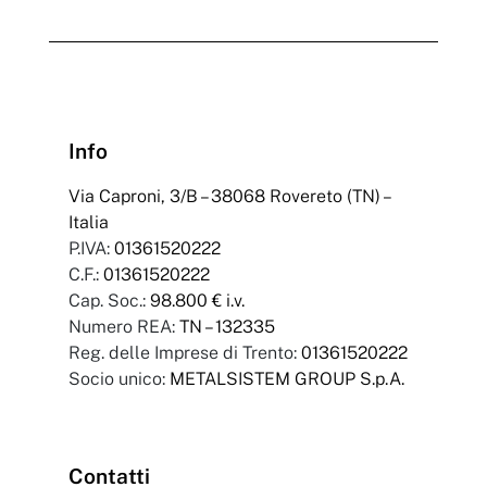
Info
Via Caproni, 3/B – 38068 Rovereto (TN) –
Italia
P.IVA:
01361520222
C.F.:
01361520222
Cap. Soc.:
98.800 € i.v.
Numero REA:
TN – 132335
Reg. delle Imprese di Trento:
01361520222
Socio unico:
METALSISTEM GROUP S.p.A.
Contatti